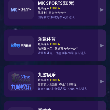
足球专区
欧洲豪门争霸战：欧冠淘汰赛半决赛战况全解析
随着淘汰赛进入白热化阶段，各大顶尖豪门在战术与心理层面
展开了巅峰对决...
2023-10-27
阅读 1.2w
篮球专区
NBA赛季展望：顶级巨星如何引领球队走向新高