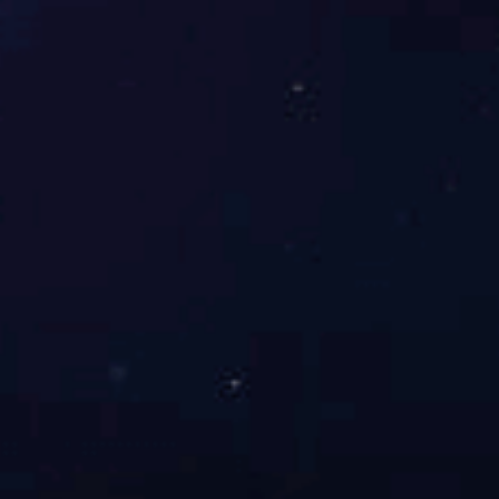
皇家马德里 (Real Madrid)
查看详情
曼彻斯特城 (Man City)
查看详情
金州勇士 (GS Warriors)
查看详情
拜仁慕尼黑 (Bayern Munich)
查看详情
👤
球员百科
利昂内尔·梅西 (Lionel Messi)
查看详情
勒布朗·詹姆斯 (LeBron James)
查看详情
凯文·德布劳内 (K. De Bruyne)
查看详情
斯蒂芬·库里 (Stephen Curry)
查看详情
实时比分