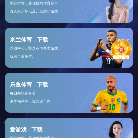
深度赛事分析
战术拆解：如何通过高位压迫控制比赛节
奏？
本文将结合近期的英超典型案例，深度分析现代足球中压迫
战术的演变与应用。
阅读全文 →