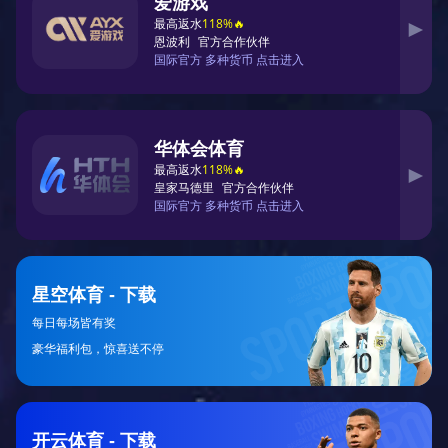
度
新赛季即将拉开帷幕，联盟格局正在发生微妙变化，哪些新秀
将脱颖而出？
2023-10-26
阅读 8500
世界杯专区
世界杯历史时刻回顾：那些改变足球定义的瞬间
从马拉多纳的“上帝之手”到梅西的圆梦时刻，我们带您重温经