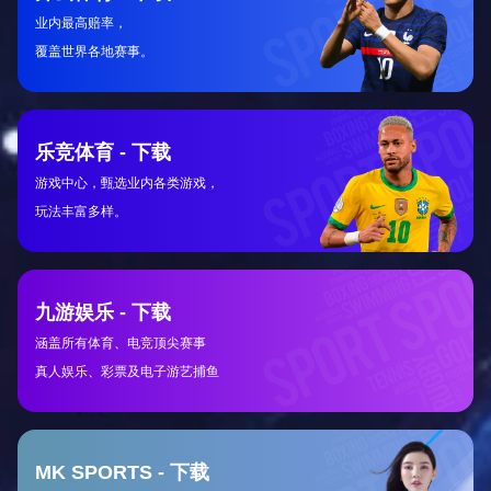
典。
2023-10-25
阅读 2.1w
网球动态
大满贯赛事前瞻：新一代球员的崛起之路
随着传统巨星的逐渐淡出，网坛正迎来一个充满活力与变数的
新时代。
2023-10-24
阅读 4300